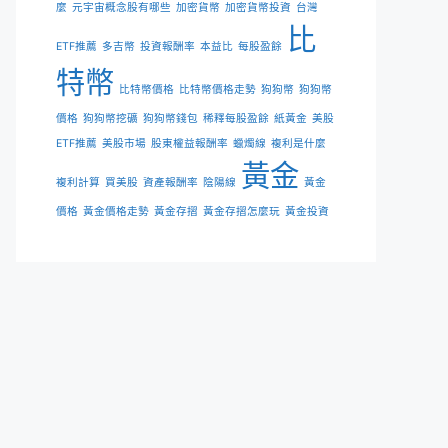
麼
元宇宙概念股有哪些
加密貨幣
加密貨幣投資
台灣
比
ETF推薦
多吉幣
投資報酬率
本益比
每股盈餘
特幣
比特幣價格
比特幣價格走勢
狗狗幣
狗狗幣
價格
狗狗幣挖礦
狗狗幣錢包
稀釋每股盈餘
紙黃金
美股
ETF推薦
美股市場
股東權益報酬率
蠟燭線
複利是什麼
黃金
複利計算
買美股
資產報酬率
陰陽線
黃金
價格
黃金價格走勢
黃金存摺
黃金存摺怎麼玩
黃金投資