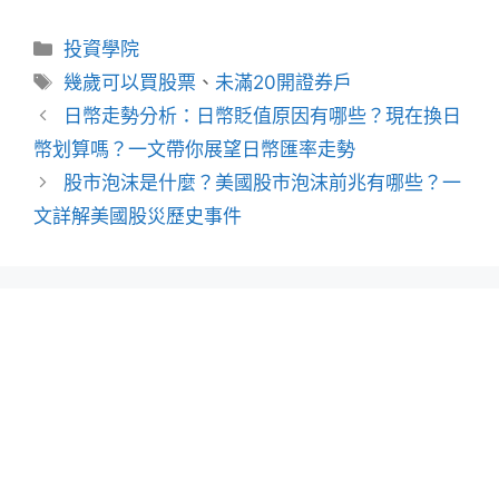
分
投資學院
類
標
幾歲可以買股票
、
未滿20開證券戶
籤
文
日幣走勢分析：日幣貶值原因有哪些？現在換日
章
幣划算嗎？一文帶你展望日幣匯率走勢
導
股市泡沫是什麼？美國股市泡沫前兆有哪些？一
覽
文詳解美國股災歷史事件