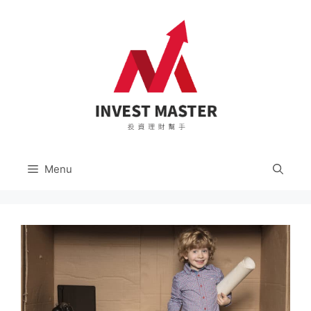
跳
至
主
要
內
容
Menu