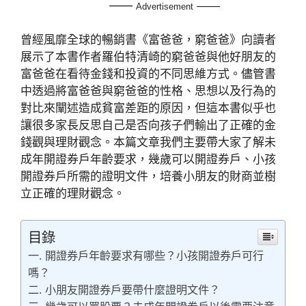
——
——
Advertisement
曾經風靡全球的暢銷書《富爸爸，窮爸爸》向讀者
展示了本書作者羅伯特清崎的窮爸爸與他好朋友的
富爸爸在看待金錢和投資的不同思維方式。儘管書
中透過將富爸爸與窮爸爸的性格、思想以及行為的
對比來闡述造成貧富差距的原因，但這本書似乎也
讓很多家長反思自己是否向孩子們輸出了正確的金
錢觀與理財觀念。本篇文章我們主要帶大家了解未
成年開證券戶年齡要求，幾歲可以開證券戶、小孩
開證券戶所需的證明文件，培養小朋友的財商並樹
立正確的理財觀念。
目錄
一. 開證券戶年齡要求有哪些？小孩開證券戶可行
嗎？
二. 小朋友開證券戶要帶什麼證明文件？