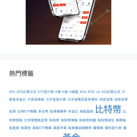
熱門標籤
EPS
EPS計算公式
ETF是什麼
K棒
K線
K線圖
ROA
ROE
roi
ROI計算公式
什
麽是本益比
什麽是美股
元宇宙是什麼
元宇宙概念股有哪些
加密貨幣
加密貨幣
比特幣
投資
台灣ETF推薦
多吉幣
投資報酬率
本益比
每股盈餘
比
特幣價格
比特幣價格走勢
狗狗幣
狗狗幣價格
狗狗幣挖礦
狗狗幣錢包
稀釋每
股盈餘
紙黃金
美股ETF推薦
美股市場
股東權益報酬率
蠟燭線
複利是什麼
複