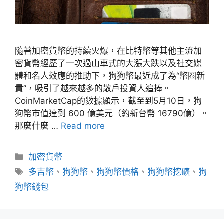
隨著加密貨幣的持續火爆，在比特幣等其他主流加
密貨幣經歷了一次過山車式的大漲大跌以及社交媒
體和名人效應的推助下，狗狗幣最近成了為“幣圈新
貴”，吸引了越來越多的散戶投資人追捧。
CoinMarketCap的數據顯示，截至到5月10日，狗
狗幣市值達到 600 億美元（約新台幣 16790億）。
那麼什麼 …
Read more
分
加密貨幣
類
標
多吉幣
、
狗狗幣
、
狗狗幣價格
、
狗狗幣挖礦
、
狗
籤
狗幣錢包