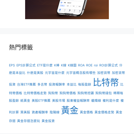
熱門標籤
EPS
EPS計算公式
ETF是什麼
K棒
K線
K線圖
ROA
ROE
roi
ROI計算公式
什
麽是本益比
什麽是美股
元宇宙是什麼
元宇宙概念股有哪些
加密貨幣
加密貨幣
比特幣
投資
台灣ETF推薦
多吉幣
投資報酬率
本益比
每股盈餘
比
特幣價格
比特幣價格走勢
狗狗幣
狗狗幣價格
狗狗幣挖礦
狗狗幣錢包
稀釋每
股盈餘
紙黃金
美股ETF推薦
美股市場
股東權益報酬率
蠟燭線
複利是什麼
複
黃金
利計算
買美股
資產報酬率
陰陽線
黃金價格
黃金價格走勢
黃金
存摺
黃金存摺怎麼玩
黃金投資