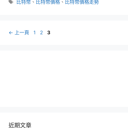
標
比特幣
、
比特幣價格
、
比特幣價格走勢
籤
文
頁
頁
頁
←
上一頁
1
2
3
章
面
面
面
導
覽
近期文章