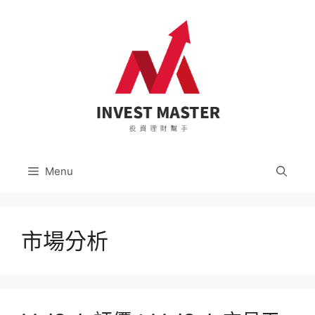
跳
至
主
要
內
容
Menu
市場分析