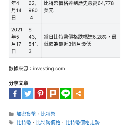
年4
62,
比特幣價格達到歷史最高64,778
月14
980
美元
日
.4
2021
$
年5
43,
當日比特幣價格跌幅達6.28%，最
月17
541.
低價為最近3個月最低
日
3
數據來源：investing.com
分享文章
分
加密貨幣
、
比特幣
類
標
比特幣
、
比特幣價格
、
比特幣價格走勢
籤