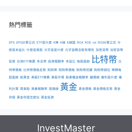
熱門標籤
EPS
EPS計算公式
ETF是什麼
K棒
K線
K線圖
ROA
ROE
roi
ROI計算公式
什
麽是本益比
什麽是美股
元宇宙是什麼
元宇宙概念股有哪些
加密貨幣
加密貨幣
比特幣
投資
台灣ETF推薦
多吉幣
投資報酬率
本益比
每股盈餘
比
特幣價格
比特幣價格走勢
狗狗幣
狗狗幣價格
狗狗幣挖礦
狗狗幣錢包
稀釋每
股盈餘
紙黃金
美股ETF推薦
美股市場
股東權益報酬率
蠟燭線
複利是什麼
複
黃金
利計算
買美股
資產報酬率
陰陽線
黃金價格
黃金價格走勢
黃金
存摺
黃金存摺怎麼玩
黃金投資
InvestMaster