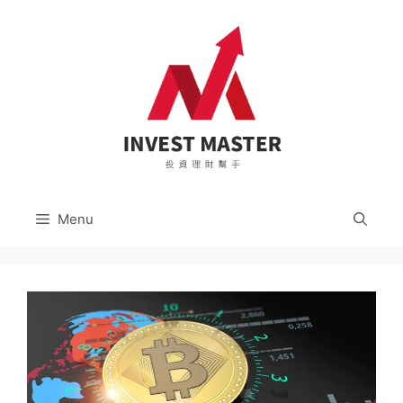
跳
至
主
要
內
容
Menu