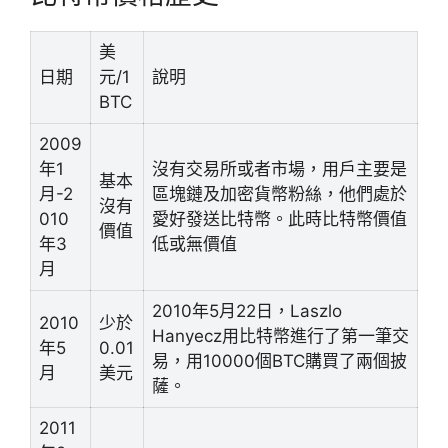
美
日期
元/1
說明
BTC
2009
年1
沒有交易所或者市場，用戶主要是
基本
月-2
區塊鏈及加密貨幣粉絲，他們處於
沒有
010
愛好發送比特幣。此時比特幣價值
價值
年3
低或無價值
月
2010年5月22日，Laszlo
2010
少於
Hanyecz用比特幣進行了第一筆交
年5
0.01
易，用10000個BTC購買了兩個披
月
美元
薩。
2011