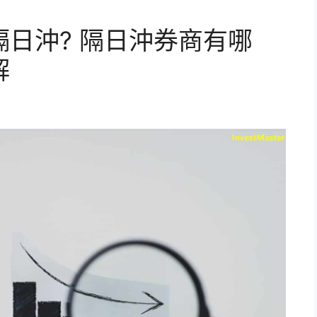
日沖? 隔日沖券商有哪
解