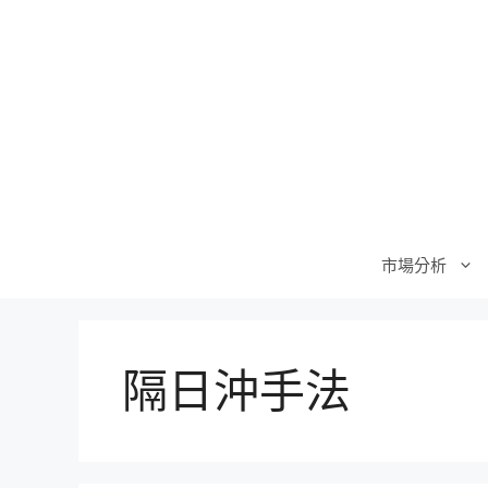
跳
至
主
要
內
容
市場分析
隔日沖手法