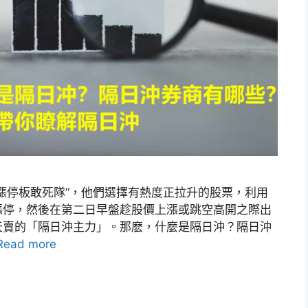
漲停板敢死隊”，他們選擇有熱度正拉升的股票，利用
漲停，然後在第二日早盤趁股價上漲或跳空高開之際出
天賣的「隔日沖主力」。那麽，什麼是隔日沖？隔日沖
Read more