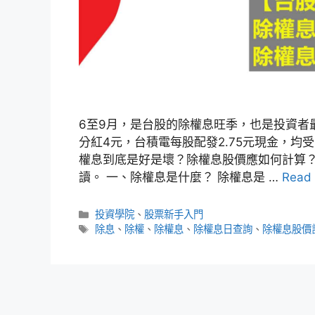
6至9月，是台股的除權息旺季，也是投資者
分紅4元，台積電每股配發2.75元現金，
權息到底是好是壞？除權息股價應如何計算
讀。 一、除權息是什麼？ 除權息是 …
Read
分
投資學院
、
股票新手入門
類
標
除息
、
除權
、
除權息
、
除權息日查詢
、
除權息股價
籤