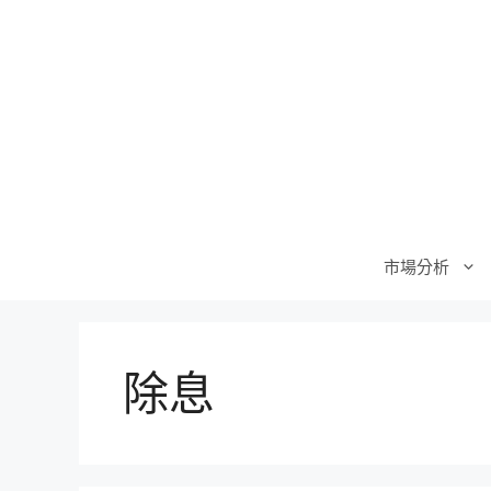
跳
至
主
要
內
容
市場分析
除息