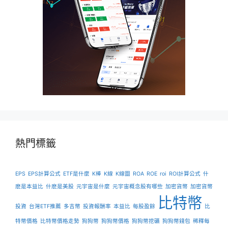
熱門標籤
EPS
EPS計算公式
ETF是什麼
K棒
K線
K線圖
ROA
ROE
roi
ROI計算公式
什
麽是本益比
什麽是美股
元宇宙是什麼
元宇宙概念股有哪些
加密貨幣
加密貨幣
比特幣
投資
台灣ETF推薦
多吉幣
投資報酬率
本益比
每股盈餘
比
特幣價格
比特幣價格走勢
狗狗幣
狗狗幣價格
狗狗幣挖礦
狗狗幣錢包
稀釋每