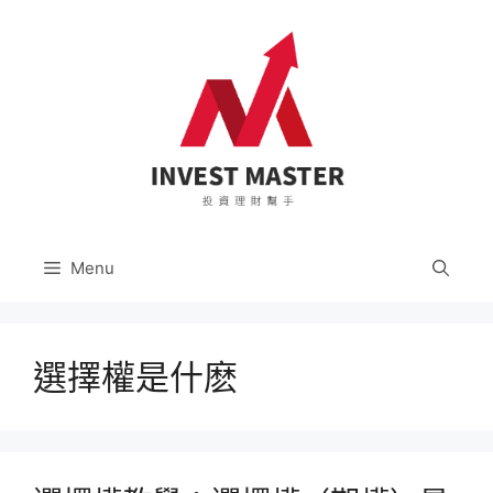
跳
至
主
要
內
容
Menu
選擇權是什麽