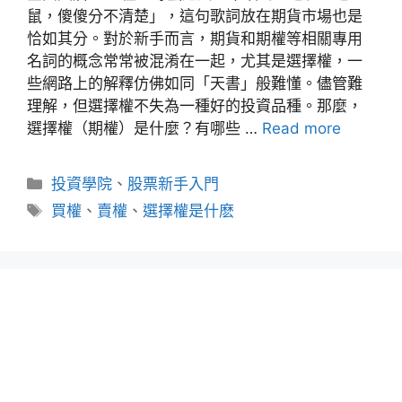
鼠，傻傻分不清楚」，這句歌詞放在期貨市場也是
恰如其分。對於新手而言，期貨和期權等相關專用
名詞的概念常常被混淆在一起，尤其是選擇權，一
些網路上的解釋仿佛如同「天書」般難懂。儘管難
理解，但選擇權不失為一種好的投資品種。那麼，
選擇權（期權）是什麼？有哪些 …
Read more
分
投資學院
、
股票新手入門
類
標
買權
、
賣權
、
選擇權是什麽
籤