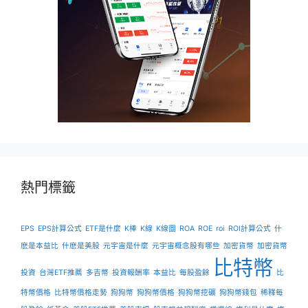
熱門標籤
EPS
EPS計算公式
ETF是什麼
K棒
K線
K線圖
ROA
ROE
roi
ROI計算公式
什
麽是本益比
什麽是美股
元宇宙是什麼
元宇宙概念股有哪些
加密貨幣
加密貨幣
比特幣
投資
台灣ETF推薦
多吉幣
投資報酬率
本益比
每股盈餘
比
特幣價格
比特幣價格走勢
狗狗幣
狗狗幣價格
狗狗幣挖礦
狗狗幣錢包
稀釋每