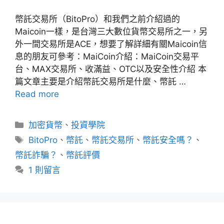
幣託交易所（BitoPro）和我們之前介紹過的
Maicoin一樣，是台灣三大數位貨幣交易所之一，另
外一間交易所是ACE，想要了解詳細有關Maicoin信
息的朋友可參考：MaiCoin介紹：MaiCoin交易平
台、MAX交易所、收滿益、OTC以及安全性介紹 本
篇文章主要是介紹幣託交易所是什麼、幣託 …
Read more
分
加密貨幣
、
投資學院
類
標
BitoPro
、
幣託
、
幣託交易所
、
幣託安全嗎？
、
籤
幣託詐騙？
、
幣託評價
1 則留言