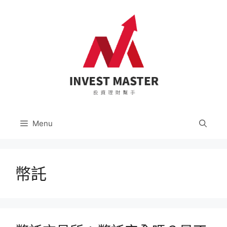
跳
至
主
要
內
容
Menu
幣託