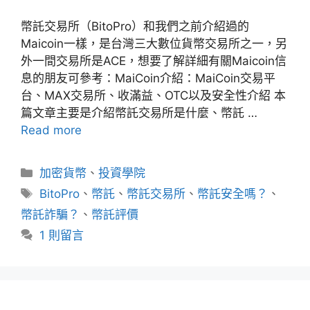
幣託交易所（BitoPro）和我們之前介紹過的
Maicoin一樣，是台灣三大數位貨幣交易所之一，另
外一間交易所是ACE，想要了解詳細有關Maicoin信
息的朋友可參考：MaiCoin介紹：MaiCoin交易平
台、MAX交易所、收滿益、OTC以及安全性介紹 本
篇文章主要是介紹幣託交易所是什麼、幣託 …
Read more
分
加密貨幣
、
投資學院
類
標
BitoPro
、
幣託
、
幣託交易所
、
幣託安全嗎？
、
籤
幣託詐騙？
、
幣託評價
1 則留言