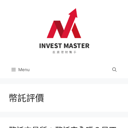
跳
至
主
要
內
容
Menu
幣託評價