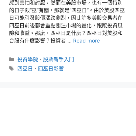
感到害怕和討厭，然而在美股市場，也有一個特別
的日子跟“巫”有關，那就是“四巫日”。由於美股四巫
日可能引發股價漲跌劇烈，因此許多美股交易者在
四巫日前後都會重點關注市場的變化，跟蹤投資風
險和收益。那麽，四巫日是什麼？四巫日對美股和
台股有什麼影響？投資者 …
Read more
分
投資學院
、
股票新手入門
類
標
四巫日
、
四巫日影響
籤