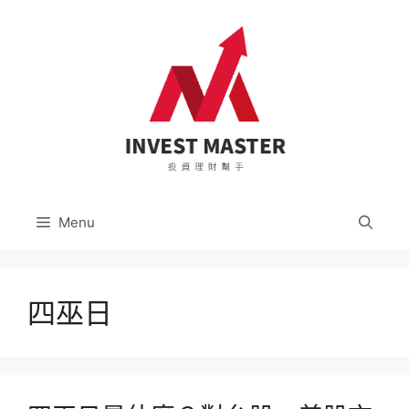
跳
至
主
要
內
容
Menu
四巫日