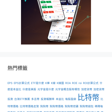
熱門標籤
EPS
EPS計算公式
ETF是什麼
K棒
K線
K線圖
ROA
ROE
roi
ROI計算公式
什
麽是本益比
什麽是美股
元宇宙是什麼
元宇宙概念股有哪些
加密貨幣
加密貨幣
比特幣
投資
台灣ETF推薦
多吉幣
投資報酬率
本益比
每股盈餘
比
特幣價格
比特幣價格走勢
狗狗幣
狗狗幣價格
狗狗幣挖礦
狗狗幣錢包
稀釋每