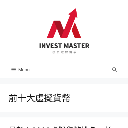
跳
至
主
要
內
容
Menu
前十大虛擬貨幣