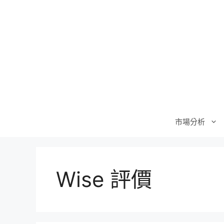
跳
至
主
要
內
容
市場分析
Wise 評價