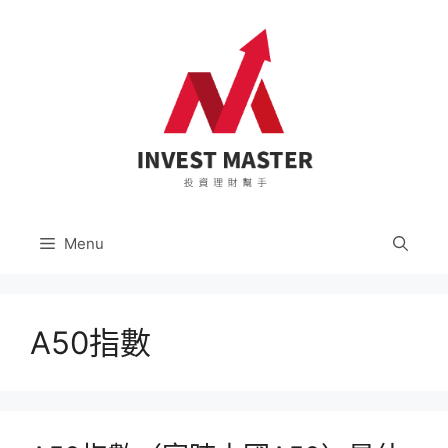
跳
至
主
要
內
容
Menu
A50指數