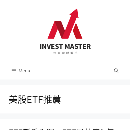
跳
至
主
要
內
容
Menu
美股ETF推薦