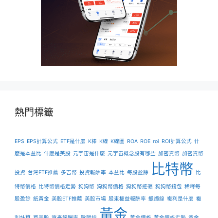
熱門標籤
EPS
EPS計算公式
ETF是什麼
K棒
K線
K線圖
ROA
ROE
roi
ROI計算公式
什
麽是本益比
什麽是美股
元宇宙是什麼
元宇宙概念股有哪些
加密貨幣
加密貨幣
比特幣
投資
台灣ETF推薦
多吉幣
投資報酬率
本益比
每股盈餘
比
特幣價格
比特幣價格走勢
狗狗幣
狗狗幣價格
狗狗幣挖礦
狗狗幣錢包
稀釋每
股盈餘
紙黃金
美股ETF推薦
美股市場
股東權益報酬率
蠟燭線
複利是什麼
複
黃金
利計算
買美股
資產報酬率
陰陽線
黃金價格
黃金價格走勢
黃金