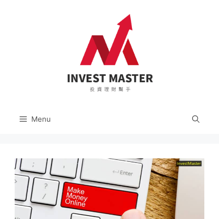
跳
至
主
要
內
容
Menu